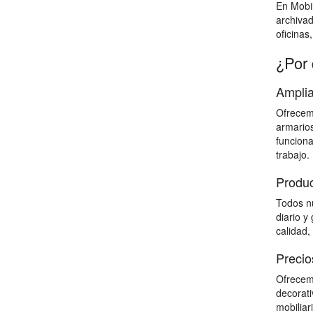
En Mobil
archiva
oficinas
¿Por 
Amplia
Ofrecemo
armarios
funciona
trabajo.
Produc
Todos nu
diario y
calidad,
Precio
Ofrecemo
decorati
mobiliar