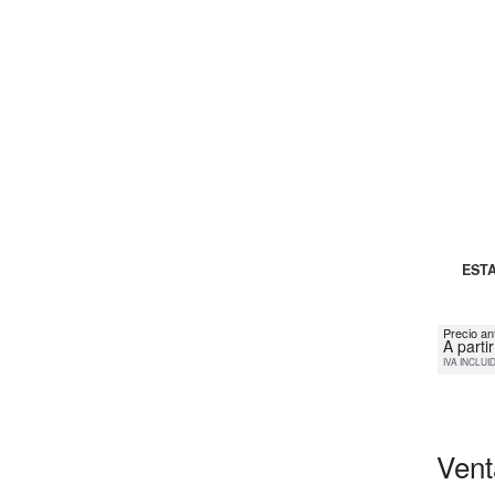
ESTA
Precio an
A parti
IVA INCLUI
Vent