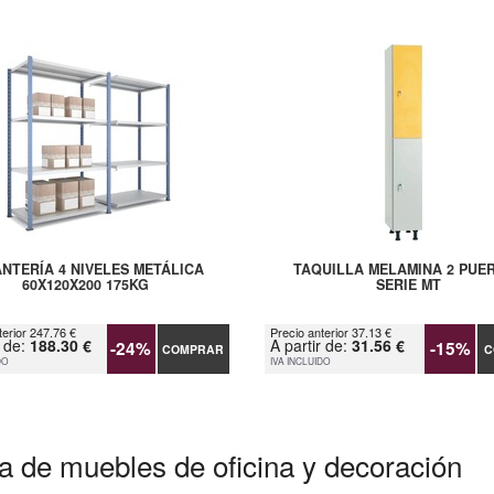
NTERÍA 4 NIVELES METÁLICA
TAQUILLA MELAMINA 2 PUE
60X120X200 175KG
SERIE MT
terior 247.76 €
Precio anterior 37.13 €
r de:
188.30 €
A partir de:
31.56 €
-24%
-15%
COMPRAR
C
DO
IVA INCLUIDO
a de muebles de oficina y decoración