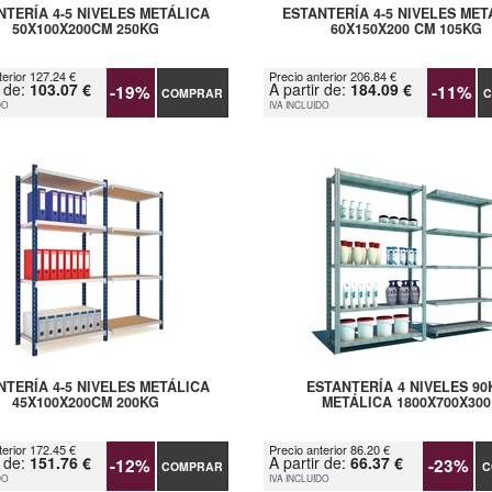
NTERÍA 4-5 NIVELES METÁLICA
ESTANTERÍA 4-5 NIVELES MET
50X100X200CM 250KG
60X150X200 CM 105KG
terior 127.24 €
Precio anterior 206.84 €
r de:
103.07 €
A partir de:
184.09 €
-19%
-11%
COMPRAR
C
DO
IVA INCLUIDO
NTERÍA 4-5 NIVELES METÁLICA
ESTANTERÍA 4 NIVELES 90
45X100X200CM 200KG
METÁLICA 1800X700X300
terior 172.45 €
Precio anterior 86.20 €
r de:
151.76 €
A partir de:
66.37 €
-12%
-23%
COMPRAR
C
DO
IVA INCLUIDO