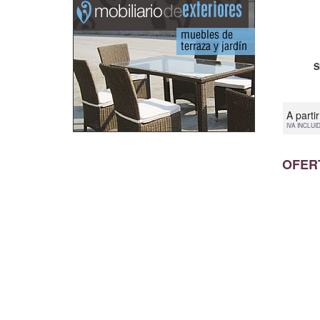
S
A parti
IVA INCLUI
OFER