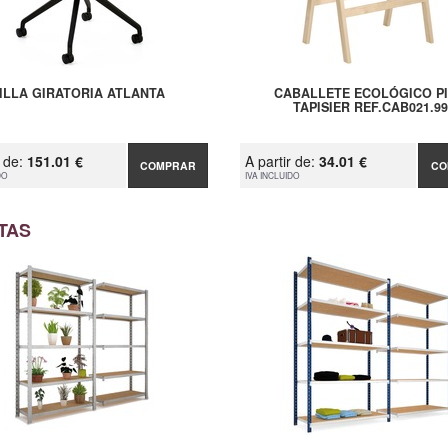
ILLA GIRATORIA ATLANTA
CABALLETE ECOLÓGICO P
TAPISIER REF.CAB021.99
r de:
151.01 €
A partir de:
34.01 €
COMPRAR
CO
DO
IVA INCLUIDO
TAS