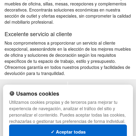
muebles de oficina, sillas, mesas, recepciones y complementos
decorativos. Encontrarás soluciones económicas en nuestra
sección de outlet y ofertas especiales, sin comprometer la calidad
del mobiliario profesional.
Excelente servicio al cliente
Nos comprometemos a proporcionar un servicio al cliente
excepcional, asesorándote en la elección de los mejores muebles
de oficina y soluciones de decoración según los requisitos
específicos de tu espacio de trabajo, estilo y presupuesto.
Ofrecemos garantía en todos nuestros productos y facilidades de
devolución para tu tranquilidad.
POLÍTICA DE PRIVACIDAD
MUEBLES EXTERIOR
🍪 Usamos cookies
CONDICIONES DE USO
MUEBLES OFICINA
Utilizamos cookies propias y de terceros para mejorar tu
CAMBIOS Y DEVOLUCIONES
MUEBLES VINTAGE
experiencia de navegación, analizar el tráfico del sitio y
CONTACTO
TIENDA DE DEPORTES
QUIENES SOMOS
MUEBLES HOSTELERÍA
personalizar el contenido. Puedes aceptar todas las cookies,
MAPA WEB
SUMINISTROS HOSTELERÍA
rechazarlas o gestionar tus preferencias de forma individual.
PREGUNTAS FRECUENTES
MUEBLES CON PALETS
✓ Aceptar todas
INGRESA A TU CUENTA
LOTES DE NAVIDAD