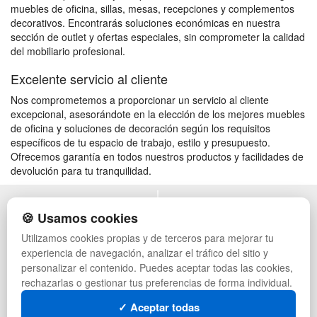
muebles de oficina, sillas, mesas, recepciones y complementos
decorativos. Encontrarás soluciones económicas en nuestra
sección de outlet y ofertas especiales, sin comprometer la calidad
del mobiliario profesional.
Excelente servicio al cliente
Nos comprometemos a proporcionar un servicio al cliente
excepcional, asesorándote en la elección de los mejores muebles
de oficina y soluciones de decoración según los requisitos
específicos de tu espacio de trabajo, estilo y presupuesto.
Ofrecemos garantía en todos nuestros productos y facilidades de
devolución para tu tranquilidad.
POLÍTICA DE PRIVACIDAD
MUEBLES EXTERIOR
🍪 Usamos cookies
CONDICIONES DE USO
MUEBLES OFICINA
Utilizamos cookies propias y de terceros para mejorar tu
CAMBIOS Y DEVOLUCIONES
MUEBLES VINTAGE
experiencia de navegación, analizar el tráfico del sitio y
CONTACTO
TIENDA DE DEPORTES
QUIENES SOMOS
MUEBLES HOSTELERÍA
personalizar el contenido. Puedes aceptar todas las cookies,
MAPA WEB
SUMINISTROS HOSTELERÍA
rechazarlas o gestionar tus preferencias de forma individual.
PREGUNTAS FRECUENTES
MUEBLES CON PALETS
✓ Aceptar todas
INGRESA A TU CUENTA
LOTES DE NAVIDAD