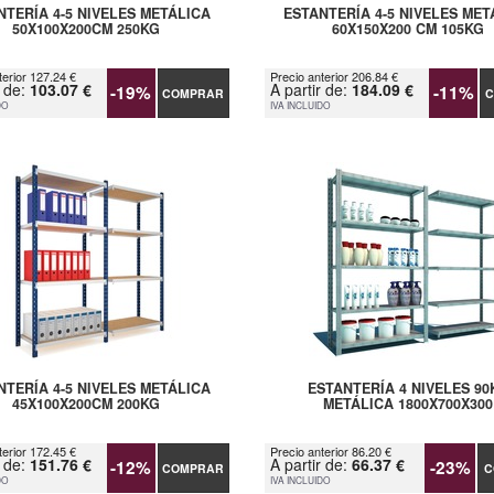
NTERÍA 4-5 NIVELES METÁLICA
ESTANTERÍA 4-5 NIVELES MET
50X100X200CM 250KG
60X150X200 CM 105KG
terior 127.24 €
Precio anterior 206.84 €
r de:
103.07 €
A partir de:
184.09 €
-19%
-11%
COMPRAR
C
DO
IVA INCLUIDO
NTERÍA 4-5 NIVELES METÁLICA
ESTANTERÍA 4 NIVELES 90
45X100X200CM 200KG
METÁLICA 1800X700X300
terior 172.45 €
Precio anterior 86.20 €
r de:
151.76 €
A partir de:
66.37 €
-12%
-23%
COMPRAR
C
DO
IVA INCLUIDO