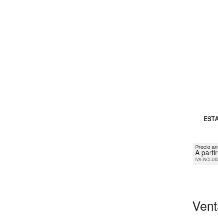
ESTA
Precio an
A parti
IVA INCLUI
Vent