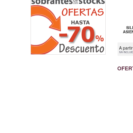
SI
ASIEN
A parti
IVA INCLUI
OFER