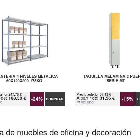
NTERÍA 4 NIVELES METÁLICA
TAQUILLA MELAMINA 2 PUE
60X120X200 175KG
SERIE MT
terior 247.76 €
Precio anterior 37.13 €
r de:
188.30 €
A partir de:
31.56 €
-24%
-15%
COMPRAR
C
DO
IVA INCLUIDO
a de muebles de oficina y decoración