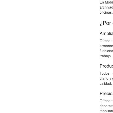
En Mobil
archiva
oficinas
¿Por 
Amplia
Ofrecemo
armarios
funciona
trabajo.
Produc
Todos nu
diario y
calidad,
Precio
Ofrecemo
decorati
mobiliar