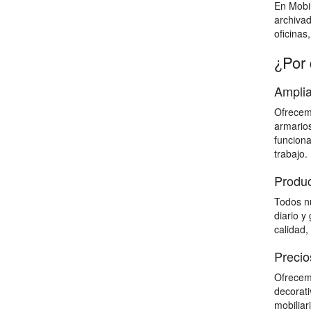
En Mobil
archiva
oficinas
¿Por 
Amplia
Ofrecemo
armarios
funciona
trabajo.
Produc
Todos nu
diario y
calidad,
Precio
Ofrecemo
decorati
mobiliar