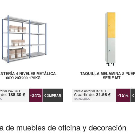
NTERÍA 4 NIVELES METÁLICA
TAQUILLA MELAMINA 2 PUE
60X120X200 175KG
SERIE MT
terior 247.76 €
Precio anterior 37.13 €
r de:
188.30 €
A partir de:
31.56 €
-24%
-15%
COMPRAR
C
DO
IVA INCLUIDO
a de muebles de oficina y decoración