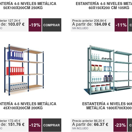
NTERÍA 4-5 NIVELES METÁLICA
ESTANTERÍA 4-5 NIVELES MET
50X100X200CM 250KG
60X150X200 CM 105KG
terior 127.24 €
Precio anterior 206.84 €
r de:
103.07 €
A partir de:
184.09 €
-19%
-11%
COMPRAR
C
DO
IVA INCLUIDO
NTERÍA 4-5 NIVELES METÁLICA
ESTANTERÍA 4 NIVELES 90
45X100X200CM 200KG
METÁLICA 1800X700X300
terior 172.45 €
Precio anterior 86.20 €
r de:
151.76 €
A partir de:
66.37 €
-12%
-23%
COMPRAR
C
DO
IVA INCLUIDO