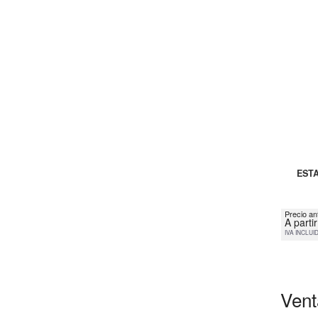
ESTA
Precio an
A parti
IVA INCLUI
Vent