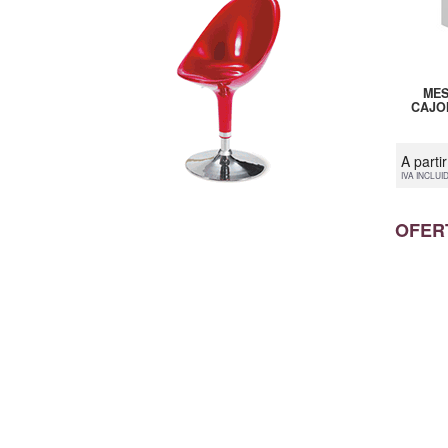
MES
CAJO
A parti
IVA INCLUI
OFER