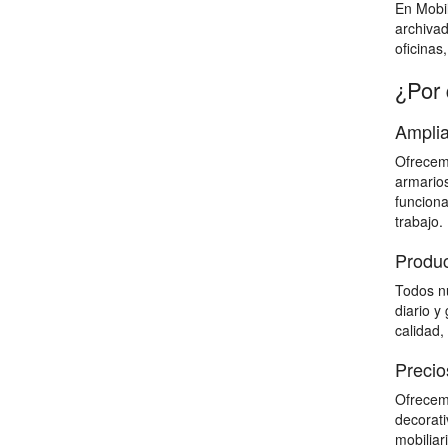
En Mobil
archiva
oficinas
¿Por 
Amplia
Ofrecemo
armarios
funciona
trabajo.
Produc
Todos nu
diario y
calidad,
Precio
Ofrecemo
decorati
mobiliar