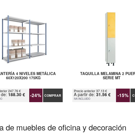
NTERÍA 4 NIVELES METÁLICA
TAQUILLA MELAMINA 2 PUE
60X120X200 175KG
SERIE MT
terior 247.76 €
Precio anterior 37.13 €
r de:
188.30 €
A partir de:
31.56 €
-24%
-15%
COMPRAR
C
DO
IVA INCLUIDO
a de muebles de oficina y decoración