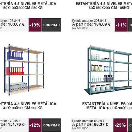
NTERÍA 4-5 NIVELES METÁLICA
ESTANTERÍA 4-5 NIVELES MET
50X100X200CM 250KG
60X150X200 CM 105KG
terior 127.24 €
Precio anterior 206.84 €
r de:
103.07 €
A partir de:
184.09 €
-19%
-11%
COMPRAR
C
DO
IVA INCLUIDO
NTERÍA 4-5 NIVELES METÁLICA
ESTANTERÍA 4 NIVELES 90
45X100X200CM 200KG
METÁLICA 1800X700X300
terior 172.45 €
Precio anterior 86.20 €
r de:
151.76 €
A partir de:
66.37 €
-12%
-23%
COMPRAR
C
DO
IVA INCLUIDO