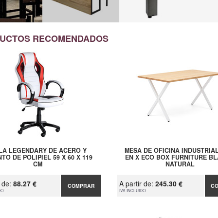
UCTOS RECOMENDADOS
LLA LEGENDARY DE ACERO Y
MESA DE OFICINA INDUSTRIAL
TO DE POLIPIEL 59 X 60 X 119
EN X ECO BOX FURNITURE B
CM
NATURAL
r de:
88.27 €
A partir de:
245.30 €
COMPRAR
C
DO
IVA INCLUIDO