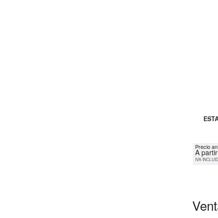
ESTA
Precio an
A parti
IVA INCLUI
Vent