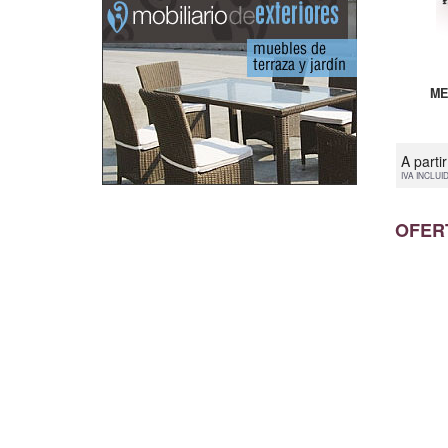
ME
A parti
IVA INCLUI
OFER