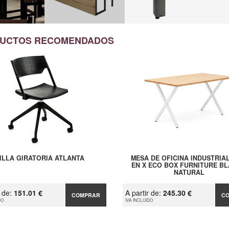
UCTOS RECOMENDADOS
ILLA GIRATORIA ATLANTA
MESA DE OFICINA INDUSTRIAL
EN X ECO BOX FURNITURE B
NATURAL
r de:
151.01 €
A partir de:
245.30 €
COMPRAR
C
DO
IVA INCLUIDO