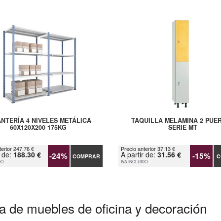
NTERÍA 4 NIVELES METÁLICA
TAQUILLA MELAMINA 2 PUE
60X120X200 175KG
SERIE MT
terior 247.76 €
Precio anterior 37.13 €
r de:
188.30 €
A partir de:
31.56 €
-24%
-15%
COMPRAR
C
DO
IVA INCLUIDO
a de muebles de oficina y decoración