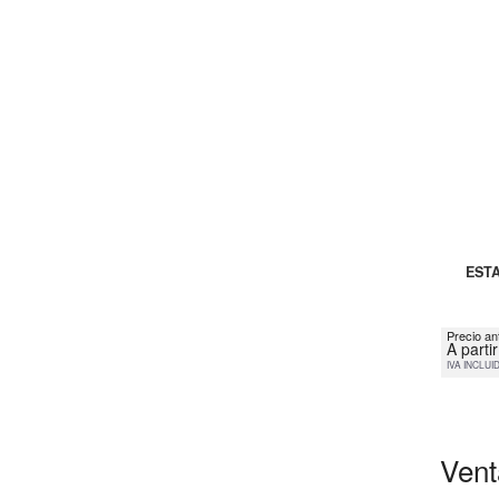
ESTA
Precio an
A parti
IVA INCLUI
Vent