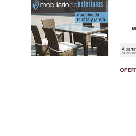
M
A parti
IVA INCLUI
OFER