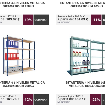
NTERÍA 4-5 NIVELES METÁLICA
ESTANTERÍA 4-5 NIVELES MET
50X100X200CM 250KG
60X150X200 CM 105KG
terior 127.24 €
Precio anterior 206.84 €
r de:
103.07 €
A partir de:
184.09 €
-19%
-11%
COMPRAR
C
DO
IVA INCLUIDO
NTERÍA 4-5 NIVELES METÁLICA
ESTANTERÍA 4 NIVELES 90
45X100X200CM 200KG
METÁLICA 1800X700X300
terior 172.45 €
Precio anterior 86.20 €
r de:
151.76 €
A partir de:
66.37 €
-12%
-23%
COMPRAR
C
DO
IVA INCLUIDO