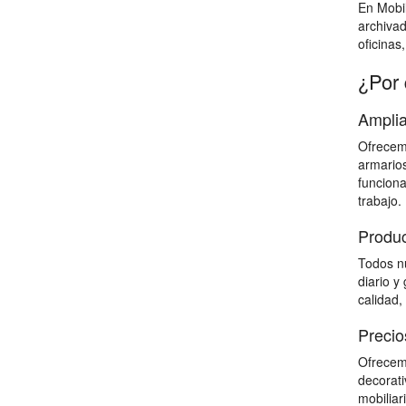
En Mobil
archiva
oficinas
¿Por 
Amplia
Ofrecemo
armarios
funciona
trabajo.
Produc
Todos nu
diario y
calidad,
Precio
Ofrecemo
decorati
mobiliar