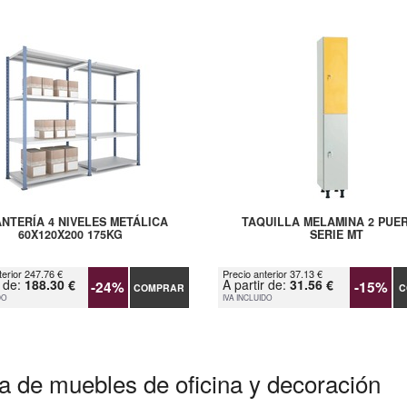
NTERÍA 4 NIVELES METÁLICA
TAQUILLA MELAMINA 2 PUE
60X120X200 175KG
SERIE MT
terior 247.76 €
Precio anterior 37.13 €
r de:
188.30 €
A partir de:
31.56 €
-24%
-15%
COMPRAR
C
DO
IVA INCLUIDO
a de muebles de oficina y decoración