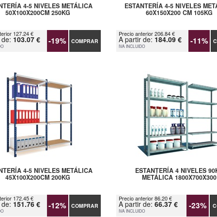
NTERÍA 4-5 NIVELES METÁLICA
ESTANTERÍA 4-5 NIVELES MET
50X100X200CM 250KG
60X150X200 CM 105KG
terior 127.24 €
Precio anterior 206.84 €
r de:
103.07 €
A partir de:
184.09 €
-19%
-11%
COMPRAR
C
DO
IVA INCLUIDO
NTERÍA 4-5 NIVELES METÁLICA
ESTANTERÍA 4 NIVELES 90
45X100X200CM 200KG
METÁLICA 1800X700X300
terior 172.45 €
Precio anterior 86.20 €
r de:
151.76 €
A partir de:
66.37 €
-12%
-23%
COMPRAR
C
DO
IVA INCLUIDO