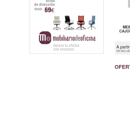
MES
CAJO
A parti
IVA INCLUI
OFER