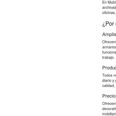
En Mobil
archiva
oficinas
¿Por 
Amplia
Ofrecemo
armarios
funciona
trabajo.
Produc
Todos nu
diario y
calidad,
Precio
Ofrecemo
decorati
mobiliar