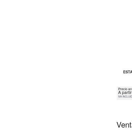
ESTA
Precio an
A parti
IVA INCLUI
Vent