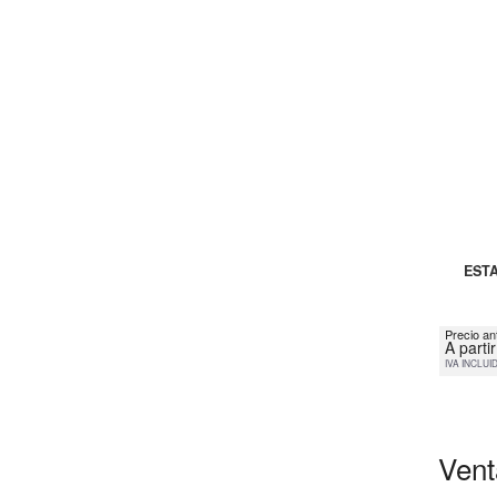
ESTA
Precio an
A parti
IVA INCLUI
Vent