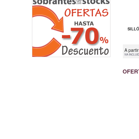
SILL
A parti
IVA INCLUI
OFER