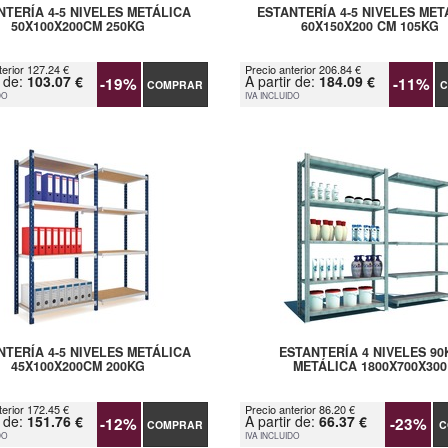
NTERÍA 4-5 NIVELES METÁLICA
ESTANTERÍA 4-5 NIVELES MET
50X100X200CM 250KG
60X150X200 CM 105KG
terior 127.24 €
Precio anterior 206.84 €
r de:
103.07 €
A partir de:
184.09 €
-19%
-11%
COMPRAR
C
DO
IVA INCLUIDO
NTERÍA 4-5 NIVELES METÁLICA
ESTANTERÍA 4 NIVELES 90
45X100X200CM 200KG
METÁLICA 1800X700X300
terior 172.45 €
Precio anterior 86.20 €
r de:
151.76 €
A partir de:
66.37 €
-12%
-23%
COMPRAR
C
DO
IVA INCLUIDO