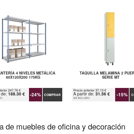
NTERÍA 4 NIVELES METÁLICA
TAQUILLA MELAMINA 2 PUE
60X120X200 175KG
SERIE MT
terior 247.76 €
Precio anterior 37.13 €
r de:
188.30 €
A partir de:
31.56 €
-24%
-15%
COMPRAR
C
DO
IVA INCLUIDO
a de muebles de oficina y decoración