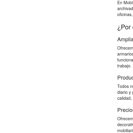
En Mobil
archiva
oficinas
¿Por 
Amplia
Ofrecemo
armarios
funciona
trabajo.
Produc
Todos nu
diario y
calidad,
Precio
Ofrecemo
decorati
mobiliar