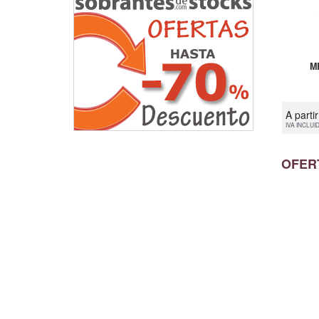
M
A parti
IVA INCLUI
OFER