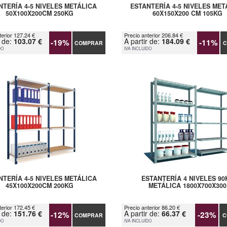
NTERÍA 4-5 NIVELES METÁLICA
ESTANTERÍA 4-5 NIVELES MET
50X100X200CM 250KG
60X150X200 CM 105KG
terior 127.24 €
Precio anterior 206.84 €
r de:
103.07 €
A partir de:
184.09 €
-19%
-11%
COMPRAR
C
DO
IVA INCLUIDO
NTERÍA 4-5 NIVELES METÁLICA
ESTANTERÍA 4 NIVELES 90
45X100X200CM 200KG
METÁLICA 1800X700X300
terior 172.45 €
Precio anterior 86.20 €
r de:
151.76 €
A partir de:
66.37 €
-12%
-23%
COMPRAR
C
DO
IVA INCLUIDO