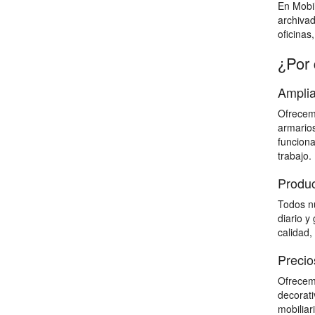
En Mobil
archiva
oficinas
¿Por 
Amplia
Ofrecemo
armarios
funciona
trabajo.
Produc
Todos nu
diario y
calidad,
Precio
Ofrecemo
decorati
mobiliar