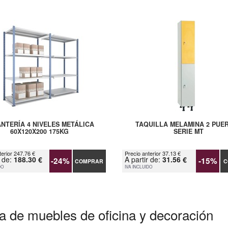
NTERÍA 4 NIVELES METÁLICA
TAQUILLA MELAMINA 2 PUE
60X120X200 175KG
SERIE MT
terior 247.76 €
Precio anterior 37.13 €
r de:
188.30 €
A partir de:
31.56 €
-24%
-15%
COMPRAR
C
DO
IVA INCLUIDO
a de muebles de oficina y decoración