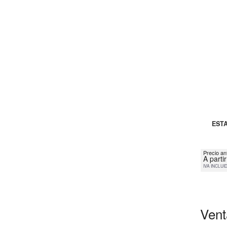
ESTA
Precio an
A parti
IVA INCLUI
Vent