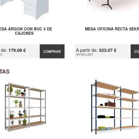
ESA ARGON CON BUC 3 DE
MESA OFICINA RECTA SEK
CAJONES
r de:
179.08 €
A partir de:
323.07 €
COMPRAR
C
DO
IVA INCLUIDO
TAS