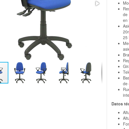
Mod
Re
de
en 
Asi
20
25 
Me
asi
Bra
Reg
Gir
Tel
Bas
de 
Ru
int
Datos té
Alt
Alt
Fon