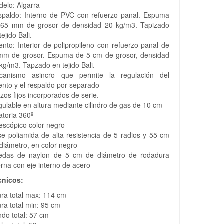
elo: Algarra
spaldo: Interno de PVC con refuerzo panal. Espuma
 65 mm de grosor de densidad 20 kg/m3. Tapizado
tejido Bali.
ento: Interior de polipropileno con refuerzo panal de
mm de grosor. Espuma de 5 cm de grosor, densidad
kg/m3. Tapzado en tejido Bali.
canismo asincro que permite la regulación del
ento y el respaldo por separado
zos fijos incorporados de serie.
ulable en altura mediante cilindro de gas de 10 cm
atoria 360º
escópico color negro
e poliamida de alta resistencia de 5 radios y 55 cm
diámetro, en color negro
edas de naylon de 5 cm de diámetro de rodadura
erna con eje interno de acero
cnicos:
ura total max: 114 cm
ura total min: 95 cm
do total: 57 cm