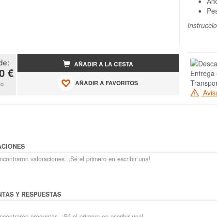
Anc
Pes
Instrucci
de:
AÑADIR A LA CESTA
0 €
Entrega 
Transpo
AÑADIR A FAVORITOS
do
Avis
ACIONES
contraron valoraciones. ¡Sé el primero en escribir una!
TAS Y RESPUESTAS
ncontraron preguntas. ¡Sé el primero en escribir una!