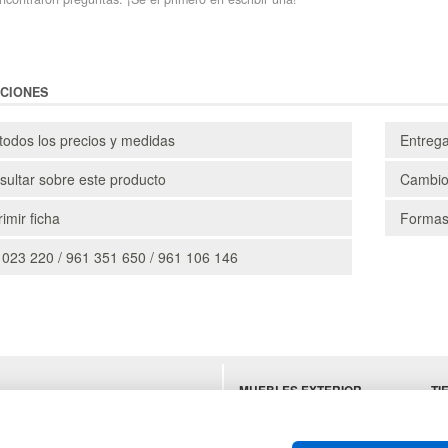
CIONES
todos los precios y medidas
Entreg
ultar sobre este producto
Cambio
imir ficha
Formas
 023 220 / 961 351 650 / 961 106 146
MUEBLES EXTERIOR
TI
ES
MUEBLES OFICINA
MU
MUEBLES VINTAGE
SU