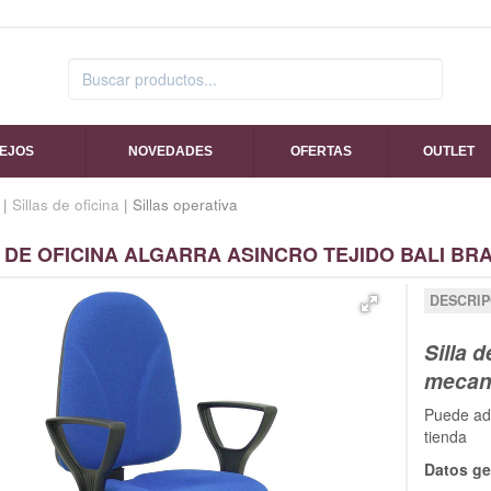
SEJOS
NOVEDADES
OFERTAS
OUTLET
|
Sillas de oficina
| Sillas operativa
 DE OFICINA ALGARRA ASINCRO TEJIDO BALI BRAZ
DESCRIP
Silla d
mecani
Puede adq
tienda
Datos ge