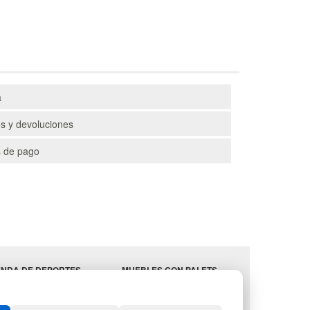
a
s y devoluciones
 de pago
ENDA DE DEPORTES
MUEBLES CON PALETS
EBLES HOSTELERÍA
LOTES DE NAVIDAD
MINISTROS
GESTIÓN DE RESIDUOS