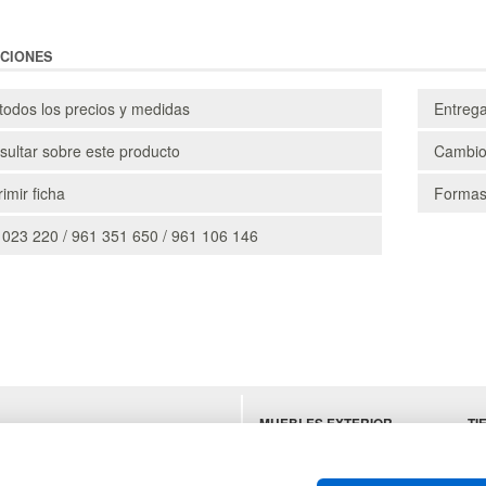
CIONES
todos los precios y medidas
Entreg
ultar sobre este producto
Cambio
imir ficha
Formas
 023 220 / 961 351 650 / 961 106 146
MUEBLES EXTERIOR
TI
ES
MUEBLES OFICINA
MU
MUEBLES VINTAGE
SU