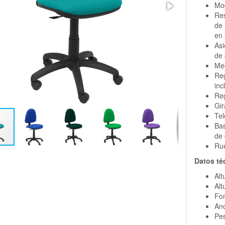
Mo
Re
de
en 
Asi
de 
Me
Re
inc
Reg
Gir
Tel
Bas
de 
Rue
Datos té
Alt
Alt
Fon
Anc
Pes