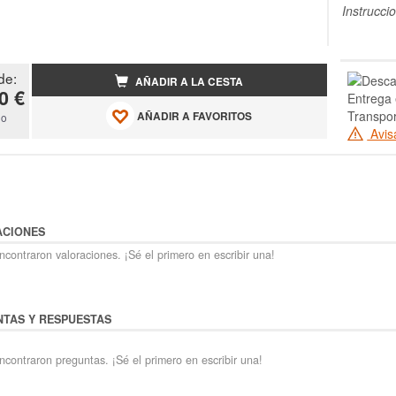
Instrucci
de:
AÑADIR A LA CESTA
0 €
Entrega 
Transpo
AÑADIR A FAVORITOS
do
Avis
ACIONES
contraron valoraciones. ¡Sé el primero en escribir una!
TAS Y RESPUESTAS
ncontraron preguntas. ¡Sé el primero en escribir una!