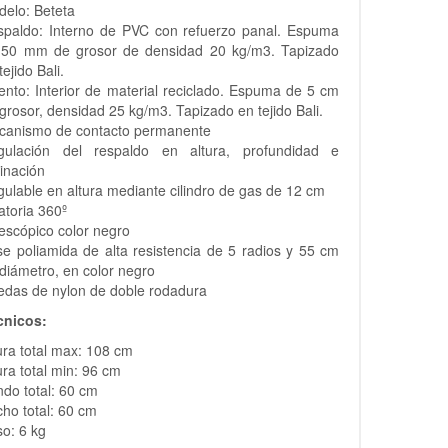
delo: Beteta
spaldo: Interno de PVC con refuerzo panal. Espuma
 50 mm de grosor de densidad 20 kg/m3. Tapizado
tejido Bali.
ento: Interior de material reciclado. Espuma de 5 cm
grosor, densidad 25 kg/m3. Tapizado en tejido Bali.
canismo de contacto permanente
gulación del respaldo en altura, profundidad e
linación
ulable en altura mediante cilindro de gas de 12 cm
atoria 360º
escópico color negro
e poliamida de alta resistencia de 5 radios y 55 cm
diámetro, en color negro
das de nylon de doble rodadura
cnicos:
ura total max: 108 cm
ura total min: 96 cm
do total: 60 cm
ho total: 60 cm
o: 6 kg