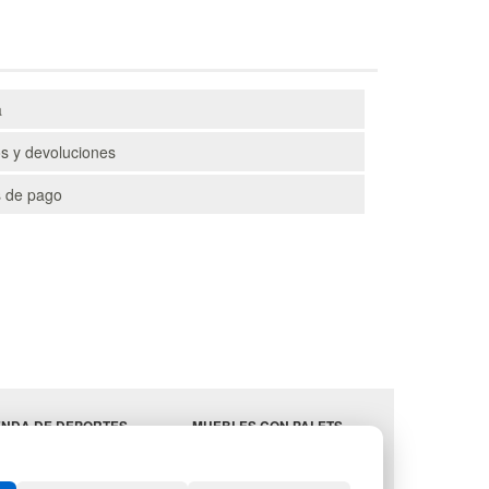
a
s y devoluciones
 de pago
ENDA DE DEPORTES
MUEBLES CON PALETS
EBLES HOSTELERÍA
LOTES DE NAVIDAD
MINISTROS
GESTIÓN DE RESIDUOS