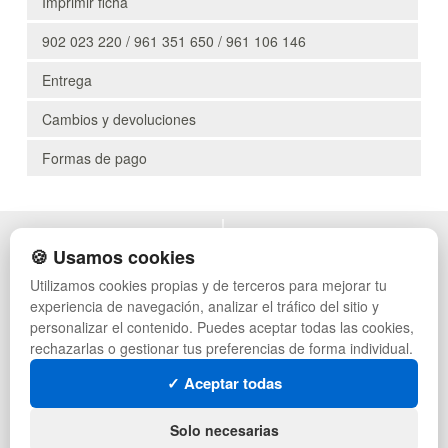
Imprimir ficha
902 023 220 / 961 351 650 / 961 106 146
Entrega
Cambios y devoluciones
Formas de pago
POLÍTICA DE PRIVACIDAD
MUEBLES EXTERIOR
🍪 Usamos cookies
CONDICIONES DE USO
MUEBLES OFICINA
Utilizamos cookies propias y de terceros para mejorar tu
CAMBIOS Y DEVOLUCIONES
MUEBLES VINTAGE
experiencia de navegación, analizar el tráfico del sitio y
CONTACTO
TIENDA DE DEPORTES
QUIENES SOMOS
MUEBLES HOSTELERÍA
personalizar el contenido. Puedes aceptar todas las cookies,
MAPA WEB
SUMINISTROS HOSTELERÍA
rechazarlas o gestionar tus preferencias de forma individual.
PREGUNTAS FRECUENTES
MUEBLES CON PALETS
✓ Aceptar todas
INGRESA A TU CUENTA
LOTES DE NAVIDAD
GESTIÓN DE RESIDUOS
SÍGUENOS:
Solo necesarias