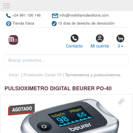
+34 961 106 146
info@mobiliariodeoficina.com
Tienda física
15 días de derecho de devolución
Contacto
Mi cuenta
0
Inicio
|
Protección Covid-19
| Termómetros y pulsioximetros
PULSIOXIMETRO DIGITAL BEURER PO-40