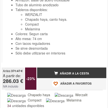
Armazon: Base de acero inoxidable
Tubo de aluminio anodizado
Tableros disponibles:
WERZALIT
Chapado haya, canto haya.
Compact
Melamina
Colores: Segun carta
Alto mesa: 74 cm
Con tacos reguladores
Se sirve desmontada
Sólo debe utilizarse en interiores
Antes
371.47 €
AÑADIR A LA CESTA
A partir de:
-23%
286.03 €
AÑADIR A FAVORITOS
IVA incluido
Chapado haya
Werzalit
Compact
Melamina
34
unidades disponibles