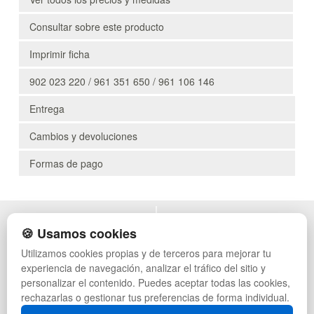
Consultar sobre este producto
Imprimir ficha
902 023 220 / 961 351 650 / 961 106 146
Entrega
Cambios y devoluciones
Formas de pago
POLÍTICA DE PRIVACIDAD
MUEBLES EXTERIOR
🍪 Usamos cookies
CONDICIONES DE USO
MUEBLES OFICINA
Utilizamos cookies propias y de terceros para mejorar tu
CAMBIOS Y DEVOLUCIONES
MUEBLES VINTAGE
experiencia de navegación, analizar el tráfico del sitio y
CONTACTO
TIENDA DE DEPORTES
QUIENES SOMOS
MUEBLES HOSTELERÍA
personalizar el contenido. Puedes aceptar todas las cookies,
MAPA WEB
SUMINISTROS HOSTELERÍA
rechazarlas o gestionar tus preferencias de forma individual.
PREGUNTAS FRECUENTES
MUEBLES CON PALETS