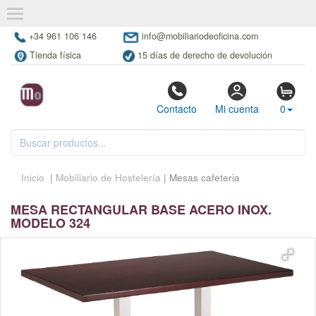
+34 961 106 146
info@mobiliariodeoficina.com
Tienda física
15 días de derecho de devolución
Contacto
Mi cuenta
0
Inicio
|
Mobiliario de Hostelería
| Mesas cafeteria
MESA RECTANGULAR BASE ACERO INOX.
MODELO 324