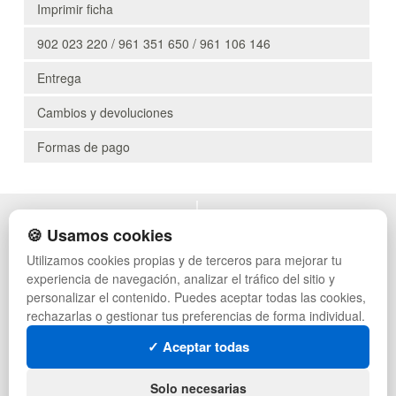
Imprimir ficha
902 023 220 / 961 351 650 / 961 106 146
Entrega
Cambios y devoluciones
Formas de pago
POLÍTICA DE PRIVACIDAD
MUEBLES EXTERIOR
🍪 Usamos cookies
CONDICIONES DE USO
MUEBLES OFICINA
Utilizamos cookies propias y de terceros para mejorar tu
CAMBIOS Y DEVOLUCIONES
MUEBLES VINTAGE
experiencia de navegación, analizar el tráfico del sitio y
CONTACTO
TIENDA DE DEPORTES
QUIENES SOMOS
MUEBLES HOSTELERÍA
personalizar el contenido. Puedes aceptar todas las cookies,
MAPA WEB
SUMINISTROS HOSTELERÍA
rechazarlas o gestionar tus preferencias de forma individual.
PREGUNTAS FRECUENTES
MUEBLES CON PALETS
✓ Aceptar todas
INGRESA A TU CUENTA
LOTES DE NAVIDAD
GESTIÓN DE RESIDUOS
SÍGUENOS:
Solo necesarias