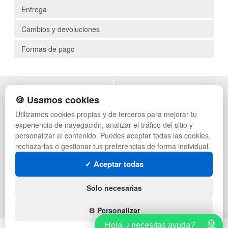
Entrega
Cambios y devoluciones
Formas de pago
POLÍTICA DE PRIVACIDAD
MUEBLES EXTERIOR
🍪 Usamos cookies
CONDICIONES DE USO
MUEBLES OFICINA
Utilizamos cookies propias y de terceros para mejorar tu
CAMBIOS Y DEVOLUCIONES
MUEBLES VINTAGE
experiencia de navegación, analizar el tráfico del sitio y
CONTACTO
TIENDA DE DEPORTES
QUIENES SOMOS
MUEBLES HOSTELERÍA
personalizar el contenido. Puedes aceptar todas las cookies,
MAPA WEB
SUMINISTROS HOSTELERÍA
rechazarlas o gestionar tus preferencias de forma individual.
PREGUNTAS FRECUENTES
MUEBLES CON PALETS
✓ Aceptar todas
INGRESA A TU CUENTA
LOTES DE NAVIDAD
GESTIÓN DE RESIDUOS
SÍGUENOS:
Solo necesarias
⚙️ Personalizar
Hola, ¿necesitas ayuda?