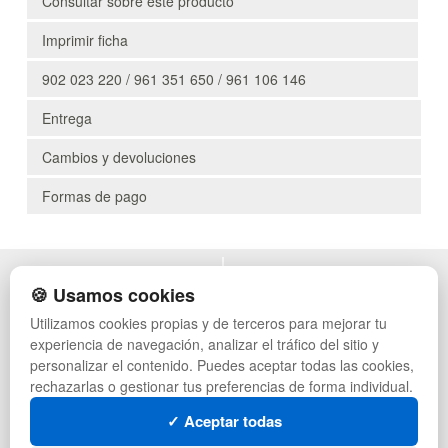
Consultar sobre este producto
Imprimir ficha
902 023 220 / 961 351 650 / 961 106 146
Entrega
Cambios y devoluciones
Formas de pago
POLÍTICA DE PRIVACIDAD
MUEBLES EXTERIOR
🍪 Usamos cookies
CONDICIONES DE USO
MUEBLES OFICINA
Utilizamos cookies propias y de terceros para mejorar tu
CAMBIOS Y DEVOLUCIONES
MUEBLES VINTAGE
experiencia de navegación, analizar el tráfico del sitio y
CONTACTO
TIENDA DE DEPORTES
QUIENES SOMOS
MUEBLES HOSTELERÍA
personalizar el contenido. Puedes aceptar todas las cookies,
MAPA WEB
SUMINISTROS HOSTELERÍA
rechazarlas o gestionar tus preferencias de forma individual.
PREGUNTAS FRECUENTES
MUEBLES CON PALETS
✓ Aceptar todas
INGRESA A TU CUENTA
LOTES DE NAVIDAD
GESTIÓN DE RESIDUOS
SÍGUENOS: