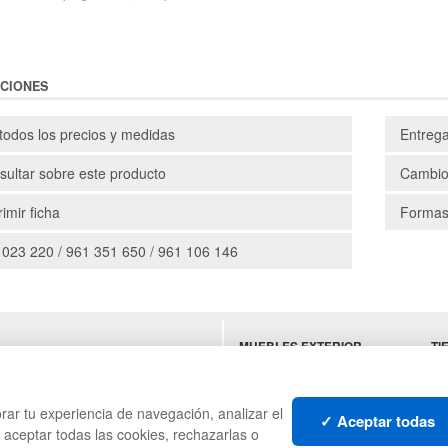
CIONES
todos los precios y medidas
Entreg
ultar sobre este producto
Cambio
imir ficha
Formas
 023 220 / 961 351 650 / 961 106 146
MUEBLES EXTERIOR
TI
ES
MUEBLES OFICINA
MU
MUEBLES VINTAGE
SU
HO
rar tu experiencia de navegación, analizar el
✓ Aceptar todas
s aceptar todas las cookies, rechazarlas o