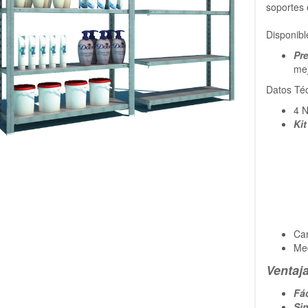
soportes 
Disponib
Pr
mej
Datos Téc
4 N
Ki
Ca
Me
Ventaj
Fá
Sin