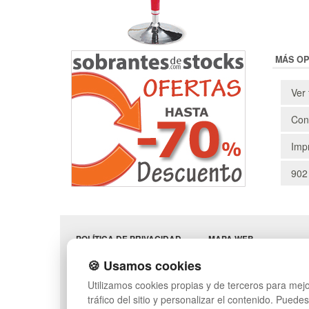
MÁS OP
Ver 
Cons
Impr
902
POLÍTICA DE PRIVACIDAD
MAPA WEB
CONDICIONES DE USO
PREGUNTAS FRECUENT
🍪 Usamos cookies
CAMBIOS Y
INGRESA A TU CUENTA
DEVOLUCIONES
Utilizamos cookies propias y de terceros para mejo
CONTACTO
tráfico del sitio y personalizar el contenido. Puede
QUIENES SOMOS