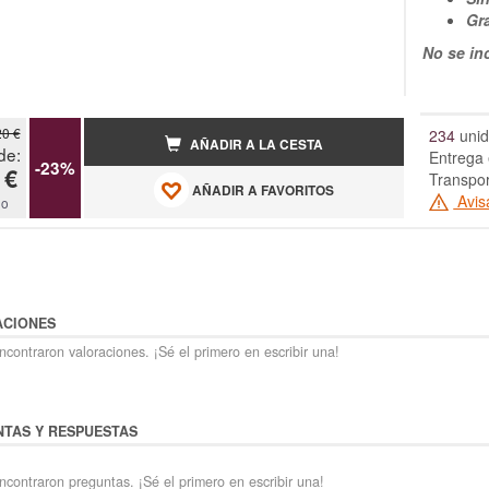
Gr
No se in
20 €
234
unid
AÑADIR A LA CESTA
de:
Entrega 
-23%
 €
Transpor
AÑADIR A FAVORITOS
Avis
do
ACIONES
contraron valoraciones. ¡Sé el primero en escribir una!
TAS Y RESPUESTAS
ncontraron preguntas. ¡Sé el primero en escribir una!