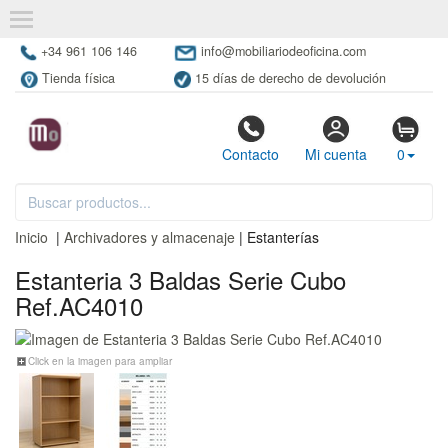
+34 961 106 146
info@mobiliariodeoficina.com
Tienda física
15 días de derecho de devolución
Contacto
Mi cuenta
0
Inicio
|
Archivadores y almacenaje
| Estanterías
Estanteria 3 Baldas Serie Cubo
Ref.AC4010
Click en la imagen para ampliar