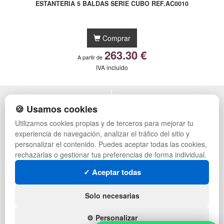
ESTANTERIA 5 BALDAS SERIE CUBO REF.AC0010
Comprar
263.30 €
A partir de
IVA incluido
POLÍTICA DE PRIVACIDAD
MUEBLES EXTERIOR
🍪 Usamos cookies
CONDICIONES DE USO
MUEBLES OFICINA
Utilizamos cookies propias y de terceros para mejorar tu
CAMBIOS Y DEVOLUCIONES
MUEBLES VINTAGE
experiencia de navegación, analizar el tráfico del sitio y
CONTACTO
TIENDA DE DEPORTES
QUIENES SOMOS
MUEBLES HOSTELERÍA
personalizar el contenido. Puedes aceptar todas las cookies,
MAPA WEB
SUMINISTROS HOSTELERÍA
rechazarlas o gestionar tus preferencias de forma individual.
PREGUNTAS FRECUENTES
MUEBLES CON PALETS
✓ Aceptar todas
INGRESA A TU CUENTA
LOTES DE NAVIDAD
GESTIÓN DE RESIDUOS
SÍGUENOS:
Solo necesarias
⚙️ Personalizar