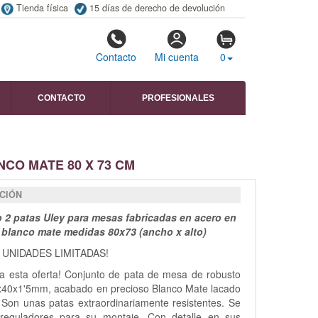
Tienda física
15 días de derecho de devolución
Contacto
Mi cuenta
0
CONTACTO
PROFESIONALES
CO MATE 80 X 73 CM
CIÓN
 2 patas Uley para mesas fabricadas en acero en
blanco mate medidas 80x73 (ancho x alto)
 UNIDADES LIMITADAS!
a esta oferta! Conjunto de pata de mesa de robusto
x40x1'5mm, acabado en precioso Blanco Mate lacado
 Son unas patas extraordinariamente resistentes. Se
 reguladores para su montaje. Con detalle en sus