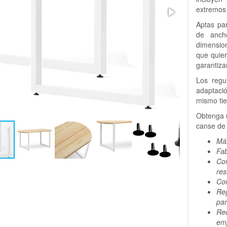
extremos 
Aptas pa
de anch
dimensio
que quie
garantiza
Los regu
adaptació
mismo tie
Obtenga u
canse de 
Máx
Fab
Con
res
Cor
Reg
par
Rec
em