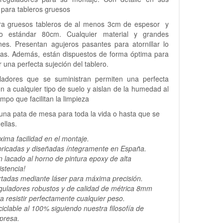
para tableros gruesos
ra gruesos tableros de al menos 3cm de espesor y
o estándar 80cm. Cualquier material y grandes
nes. Presentan agujeros pasantes para atornillar lo
ras. Además, están dispuestos de forma óptima para
r una perfecta sujeción del tablero.
ladores que se suministran permiten una perfecta
n a cualquier tipo de suelo y aislan de la humedad al
mpo que facilitan la limpieza
na pata de mesa para toda la vida o hasta que se
ellas.
ima facilidad en el montaje.
ricadas y diseñadas íntegramente en España.
 lacado al horno de pintura epoxy de alta
istencia!
tadas mediante láser para máxima precisión.
uladores robustos y de calidad de métrica 8mm
a resistir perfectamente cualquier peso.
iclable al 100% siguiendo nuestra filosofía de
presa.