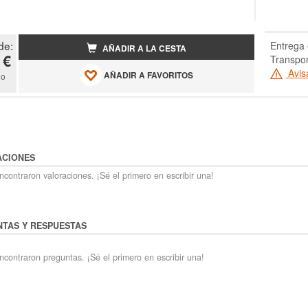
de:
Entrega 
AÑADIR A LA CESTA
 €
Transpor
Avis
AÑADIR A FAVORITOS
do
ACIONES
contraron valoraciones. ¡Sé el primero en escribir una!
TAS Y RESPUESTAS
ncontraron preguntas. ¡Sé el primero en escribir una!