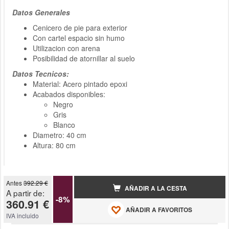
Datos Generales
Cenicero de pie para exterior
Con cartel espacio sin humo
Utilizacion con arena
Posibilidad de atornillar al suelo
Datos Tecnicos:
Material: Acero pintado epoxi
Acabados disponibles:
Negro
Gris
Blanco
Diametro: 40 cm
Altura: 80 cm
Antes
392.29 €
AÑADIR A LA CESTA
A partir de:
-8%
360.91 €
AÑADIR A FAVORITOS
IVA incluido