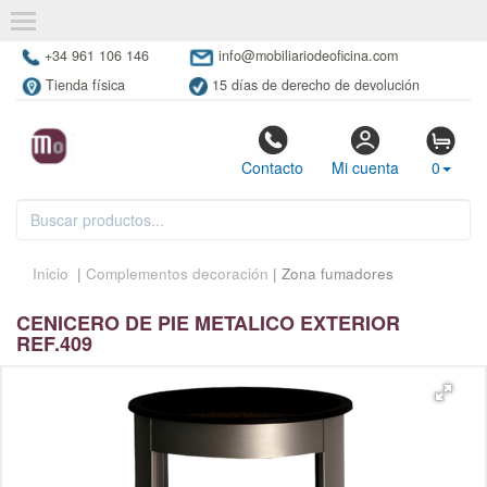
+34 961 106 146
info@mobiliariodeoficina.com
Tienda física
15 días de derecho de devolución
Contacto
Mi cuenta
0
Inicio
|
Complementos decoración
| Zona fumadores
CENICERO DE PIE METALICO EXTERIOR
REF.409