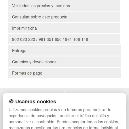
Ver todos los precios y medidas
Consultar sobre este producto
Imprimir ficha
902 023 220 / 961 351 650 / 961 106 146
Entrega
Cambios y devoluciones
Formas de pago
POLÍTICA DE PRIVACIDAD
MUEBLES EXTERIOR
🍪 Usamos cookies
CONDICIONES DE USO
MUEBLES OFICINA
Utilizamos cookies propias y de terceros para mejorar tu
CAMBIOS Y DEVOLUCIONES
MUEBLES VINTAGE
experiencia de navegación, analizar el tráfico del sitio y
CONTACTO
TIENDA DE DEPORTES
QUIENES SOMOS
MUEBLES HOSTELERÍA
personalizar el contenido. Puedes aceptar todas las cookies,
MAPA WEB
SUMINISTROS HOSTELERÍA
rechazarlas o gestionar tus preferencias de forma individual.