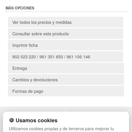
MÁS OPCIONES
Ver todos los precios y medidas
Consultar sobre este producto
Imprimir ficha
902 023 220 / 961 351 650 / 961 106 146
Entrega
Cambios y devoluciones
Formas de pago
POLÍTICA DE PRIVACIDAD
MUEBLES EXTERIOR
🍪 Usamos cookies
CONDICIONES DE USO
MUEBLES OFICINA
Utilizamos cookies propias y de terceros para mejorar tu
CAMBIOS Y DEVOLUCIONES
MUEBLES VINTAGE