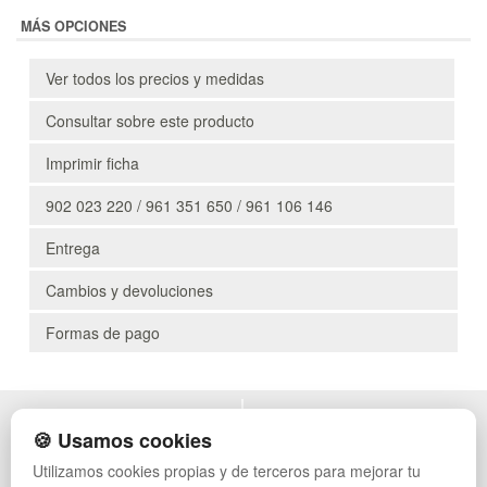
MÁS OPCIONES
Ver todos los precios y medidas
Consultar sobre este producto
Imprimir ficha
902 023 220 / 961 351 650 / 961 106 146
Entrega
Cambios y devoluciones
Formas de pago
POLÍTICA DE PRIVACIDAD
MUEBLES EXTERIOR
🍪 Usamos cookies
CONDICIONES DE USO
MUEBLES OFICINA
Utilizamos cookies propias y de terceros para mejorar tu
CAMBIOS Y DEVOLUCIONES
MUEBLES VINTAGE