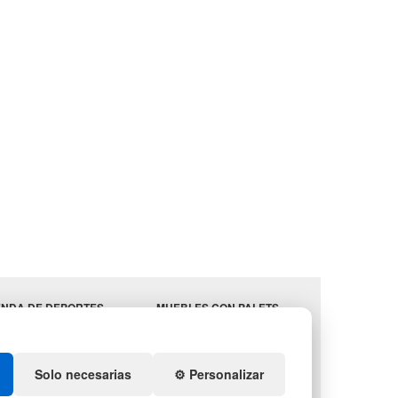
ENDA DE DEPORTES
MUEBLES CON PALETS
EBLES HOSTELERÍA
LOTES DE NAVIDAD
MINISTROS
GESTIÓN DE RESIDUOS
STELERÍA
Solo necesarias
⚙️ Personalizar