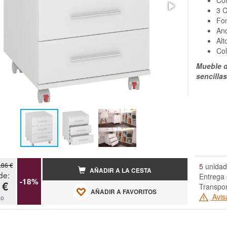
Co
3 
Fo
An
Alt
Col
Mueble d
sencilla
.86 €
5
unidad
AÑADIR A LA CESTA
de:
Entrega 
-18%
 €
Transpor
AÑADIR A FAVORITOS
Avis
do