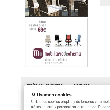
902
POLÍTICA DE PRIVACIDAD
MAPA WEB
CONDICIONES DE USO
PREGUNTAS FRECUENT
🍪 Usamos cookies
CAMBIOS Y
INGRESA A TU CUENTA
DEVOLUCIONES
Utilizamos cookies propias y de terceros para mejo
CONTACTO
tráfico del sitio y personalizar el contenido. Puede
QUIENES SOMOS