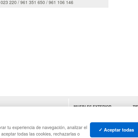
 023 220 / 961 351 650 / 961 106 146
MUEBLES EXTERIOR
TI
ES
MUEBLES OFICINA
MU
MUEBLES VINTAGE
SU
HO
rar tu experiencia de navegación, analizar el
✓ Aceptar todas
s aceptar todas las cookies, rechazarlas o