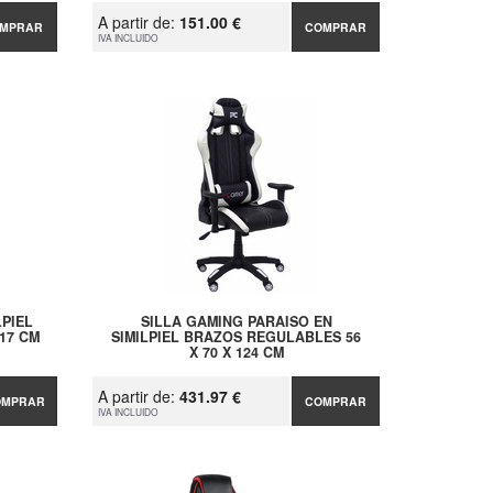
A partir de:
151.00 €
MPRAR
COMPRAR
IVA INCLUIDO
LPIEL
SILLA GAMING PARAISO EN
117 CM
SIMILPIEL BRAZOS REGULABLES 56
X 70 X 124 CM
A partir de:
431.97 €
OMPRAR
COMPRAR
IVA INCLUIDO