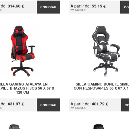
r de:
314.60 €
A partir de:
55.15 €
COMPRAR
CO
DO
IVA INCLUIDO
ILLA GAMING ATALAYA EN
SILLA GAMING BONETE SIMI
LPIEL BRAZOS FIJOS 56 X 67 X
CON RESPOSAPIÉS 56 X 67 X 
128 CM
r de:
431.97 €
A partir de:
401.72 €
COMPRAR
C
DO
IVA INCLUIDO