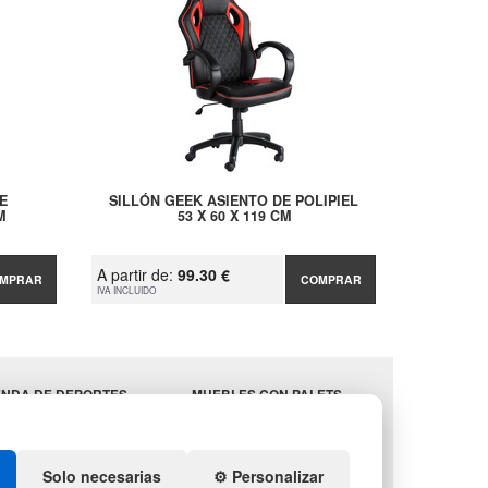
E
SILLÓN GEEK ASIENTO DE POLIPIEL
M
53 X 60 X 119 CM
A partir de:
99.30 €
MPRAR
COMPRAR
IVA INCLUIDO
ENDA DE DEPORTES
MUEBLES CON PALETS
EBLES HOSTELERÍA
LOTES DE NAVIDAD
MINISTROS
GESTIÓN DE RESIDUOS
STELERÍA
Solo necesarias
⚙️ Personalizar