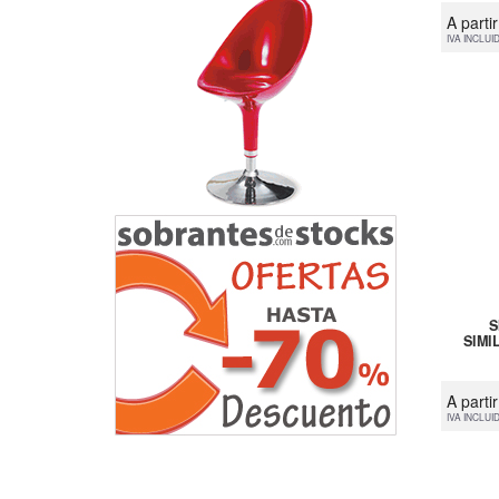
A parti
IVA INCLUI
S
SIMI
A parti
IVA INCLUI