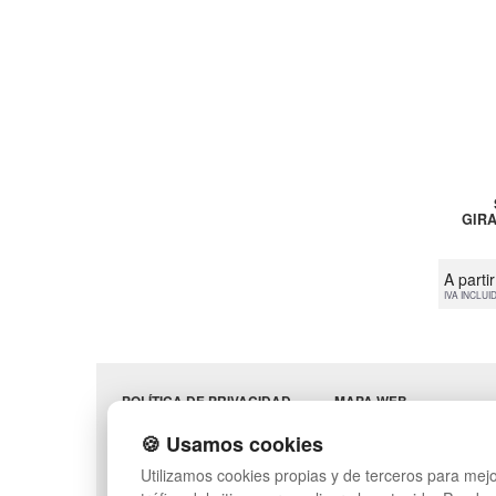
GIRA
A parti
IVA INCLUI
POLÍTICA DE PRIVACIDAD
MAPA WEB
CONDICIONES DE USO
PREGUNTAS FRECUENT
🍪 Usamos cookies
CAMBIOS Y
INGRESA A TU CUENTA
DEVOLUCIONES
Utilizamos cookies propias y de terceros para mejo
CONTACTO