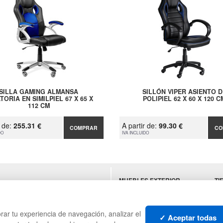
SILLA GAMING ALMANSA
SILLÓN VIPER ASIENTO D
TORIA EN SIMILPIEL 67 X 65 X
POLIPIEL 62 X 60 X 120 C
112 CM
r de:
255.31 €
A partir de:
99.30 €
COMPRAR
CO
DO
IVA INCLUIDO
MUEBLES EXTERIOR
TI
ES
MUEBLES OFICINA
MU
MUEBLES VINTAGE
SU
HO
rar tu experiencia de navegación, analizar el
✓ Aceptar todas