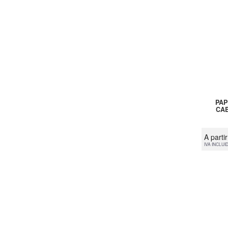
PAP
CAB
A parti
IVA INCLUI