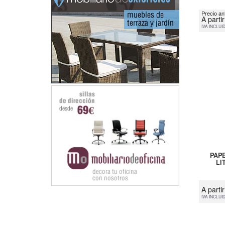
Precio an
A parti
IVA INCLUI
PAP
LI
A parti
IVA INCLUI