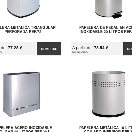
LERA METALICA TRIANGULAR
PAPELERA DE PEDAL EN A
PERFORADA REF.72
INOXIDABLE 20 LITROS REF.
r de:
77.28 €
A partir de:
78.54 €
COMPRAR
CO
DO
IVA INCLUIDO
PELERA ACERO INOXIDABLE
PAPELERA METÁLICA 16 LI
OLGAR 25 LITROS REF.98-I
CON ARO INFERIOR REF.