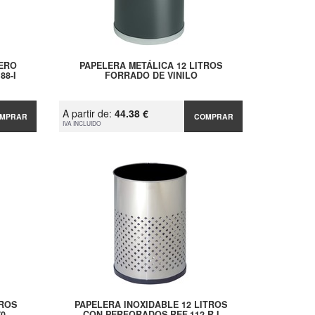
CERO
PAPELERA METÁLICA 12 LITROS
88-I
FORRADO DE VINILO
A partir de:
44.38 €
MPRAR
COMPRAR
IVA INCLUIDO
TROS
PAPELERA INOXIDABLE 12 LITROS
70
CON PERFORADOS REF.112-R-I