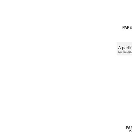
PAPE
A parti
IVA INCLUI
PA
C