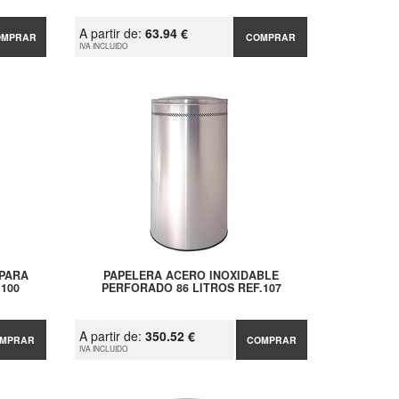
A partir de:
63.94 €
OMPRAR
COMPRAR
IVA INCLUIDO
 PARA
PAPELERA ACERO INOXIDABLE
.100
PERFORADO 86 LITROS REF.107
A partir de:
350.52 €
MPRAR
COMPRAR
IVA INCLUIDO