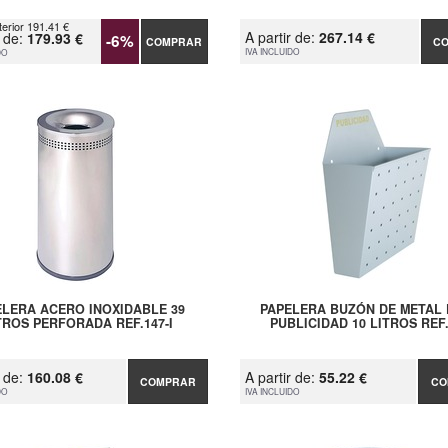
terior 191.41 €
A partir de:
267.14 €
r de:
179.93 €
-6%
COMPRAR
C
IVA INCLUIDO
DO
ELERA ACERO INOXIDABLE 39
PAPELERA BUZÓN DE METAL
TROS PERFORADA REF.147-I
PUBLICIDAD 10 LITROS REF
r de:
160.08 €
A partir de:
55.22 €
COMPRAR
CO
DO
IVA INCLUIDO